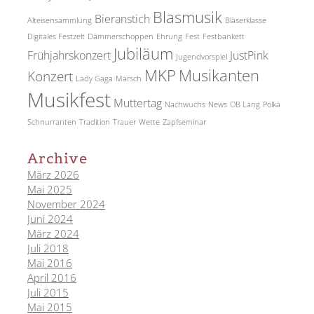
Blasmusik
Bieranstich
Alteisensammlung
Bläserklasse
Digitales Festzelt
Dämmerschoppen
Ehrung
Fest
Festbankett
Jubiläum
Frühjahrskonzert
JustPink
Jugendvorspiel
MKP
Musikanten
Konzert
Lady Gaga
Marsch
Musikfest
Muttertag
Nachwuchs
News
OB Lang
Polka
Schnurranten
Tradition
Trauer
Wette
Zapfseminar
Archive
März 2026
Mai 2025
November 2024
Juni 2024
März 2024
Juli 2018
Mai 2016
April 2016
Juli 2015
Mai 2015