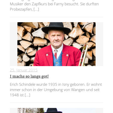
Musiker den Zapfkurs bei Farny besucht. Sie durften
Probezapfen,
[...]
25. Januar 2015
0
I machs so langs got!
Erich Schindele wurde 1935 in Isny geboren. Er wohnt
immer schon in der Umgebung von Wangen und seit
1948 ist
[...]