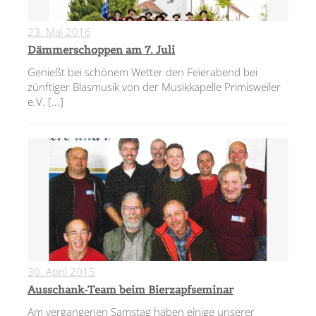
23. Mai 2016
0
Dämmerschoppen am 7. Juli
Genießt bei schönem Wetter den Feierabend bei
zünftiger Blasmusik von der Musikkapelle Primisweiler
e.V.
[...]
30. April 2015
0
Ausschank-Team beim Bierzapfseminar
Am vergangenen Samstag haben einige unserer