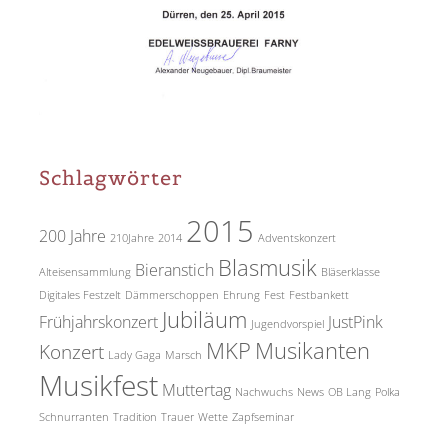
Schlagwörter
2015
200 Jahre
210Jahre
2014
Adventskonzert
Blasmusik
Bieranstich
Alteisensammlung
Bläserklasse
Digitales Festzelt
Dämmerschoppen
Ehrung
Fest
Festbankett
Jubiläum
Frühjahrskonzert
JustPink
Jugendvorspiel
MKP
Musikanten
Konzert
Lady Gaga
Marsch
Musikfest
Muttertag
Nachwuchs
News
OB Lang
Polka
Schnurranten
Tradition
Trauer
Wette
Zapfseminar