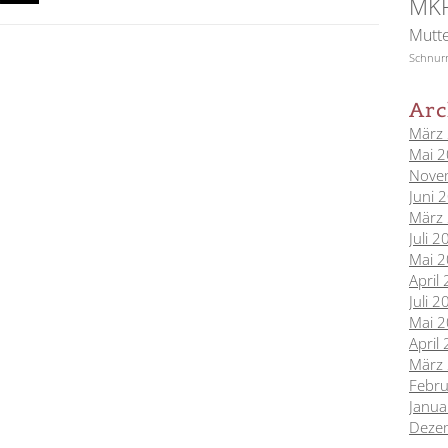
MK
Mutte
Schnur
Arc
März
Mai 
Nove
Juni 
März
Juli 
Mai 
April
Juli 
Mai 
April
März
Febr
Janua
Deze