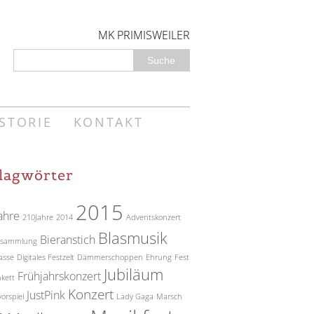
MK PRIMISWEILER
STORIE
KONTAKT
lagwörter
2015
ahre
210Jahre
2014
Adventskonzert
Blasmusik
Bieranstich
ensammlung
lasse
Digitales Festzelt
Dämmerschoppen
Ehrung
Fest
Jubiläum
Frühjahrskonzert
kett
Konzert
JustPink
orspiel
Lady Gaga
Marsch