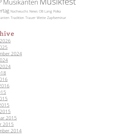
Musikfest
P
Musikanten
rtag
Nachwuchs
News
OB Lang
Polka
ranten
Tradition
Trauer
Wette
Zapfseminar
hive
 2026
2025
mber 2024
2024
 2024
2018
2016
 2016
2015
2015
 2015
 2015
uar 2015
r 2015
mber 2014