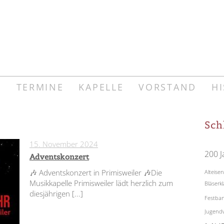
E
TERMINE
KAPELLE
VORSTAND
HI
Sch
15. November 2024
0
200 J
Adventskonzert
🎶 Adventskonzert in Primisweiler 🎶Die
Alteis
Musikkapelle Primisweiler lädt herzlich zum
Bläserk
diesjährigen
[...]
Festban
Jugendv