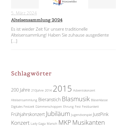
5. März 2024
0
Alteisensammlung 2024
Es ist wieder Zeit für unsere traditionelle
Alteisensammlung! Haben Sie zuhause ausgediente
[...]
Schlagwörter
2015
200 Jahre
210Jahre
2014
Adventskonzert
Blasmusik
Bieranstich
Alteisensammlung
Bläserklasse
Digitales Festzelt
Dämmerschoppen
Ehrung
Fest
Festbankett
Jubiläum
Frühjahrskonzert
JustPink
Jugendvorspiel
MKP
Musikanten
Konzert
Lady Gaga
Marsch